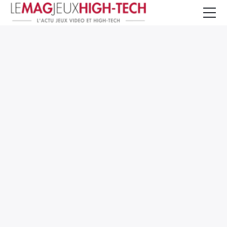
Jeux Vidéo
PC et Hardware
Smartphone et Tablettes
High-Tech
Mangas et Comics
TV, cinéma
Test