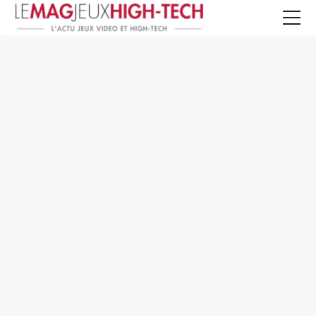
Jeux Vidéo
PC et Hardware
Smartphone et Tablettes
High-Tech
Mangas et Comics
TV, cinéma
Test