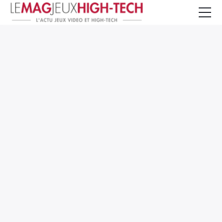
Jeux Vidéo
PC et Hardware
Smartphone et Tablettes
High-Tech
Mangas et Comics
TV, cinéma
Test