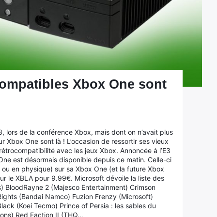
compatibles Xbox One sont
3, lors de la conférence Xbox, mais dont on n’avait plus
r Xbox One sont là ! L’occasion de ressortir ses vieux
étrocompatibilité avec les jeux Xbox. Annoncée à l’E3
One est désormais disponible depuis ce matin. Celle-ci
é ou en physique) sur sa Xbox One (et la future Xbox
r le XBLA pour 9.99€. Microsoft dévoile la liste des
rts) BloodRayne 2 (Majesco Entertainment) Crimson
Rights (Bandai Namco) Fuzion Frenzy (Microsoft)
ack (Koei Tecmo) Prince of Persia : les sables du
ions) Red Faction II (THQ…