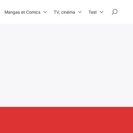
×
Mangas et Comics
TV, cinéma
Test