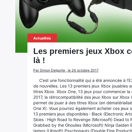
Actualités
Les premiers jeux Xbox 
là !
Par Simon Delporte , le 24 octobre 2017
C’est une fonctionnalité qui a été annoncée à l’E
de nouvelles. Les 13 premiers jeux Xbox jouables su
titres Xbox. Xbox One, 13 jeux pour commencer la r
2017, la rétrocompatibilité des jeux Xbox sur Xbox 
permet de jouer à des titres Xbox (en dématérialis
One X). Vous pourrez également acheter ces jeux su
13 premiers jeux disponibles : Black (Electronic A
Skies : High Road to Revenge (Microsoft) Dead to 
Grabbed by the Ghoulies (Microsoft) Ninja Gaiden Bl
temps (Ubisoft) Psychonauts (Double Fine Product