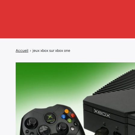
Accueil
›
jeux xbox sur xbox one