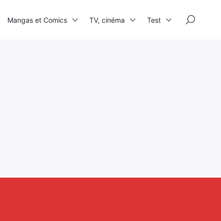
×
Mangas et Comics
TV, cinéma
Test