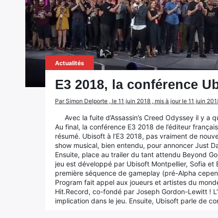
Actualités
E3 2018, la conférence U
Par Simon Delporte , le 11 juin 2018 , mis à jour le 11 juin 201
Avec la fuite d’Assassin’s Creed Odyssey il y a q
Au final, la conférence E3 2018 de l’éditeur françai
résumé. Ubisoft à l’E3 2018, pas vraiment de nouve
show musical, bien entendu, pour annoncer Just Da
Ensuite, place au trailer du tant attendu Beyond G
jeu est développé par Ubisoft Montpellier, Sofia et B
première séquence de gameplay (pré-Alpha cependa
Program fait appel aux joueurs et artistes du mond
Hit.Record, co-fondé par Joseph Gordon-Lewitt ! L
implication dans le jeu. Ensuite, Ubisoft parle d