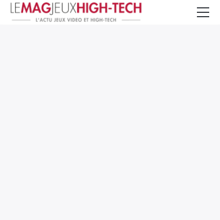
Jeux Vidéo
PC et Hardware
Smartphone et Tablettes
High-Tech
Mangas et Comics
TV, cinéma
Test