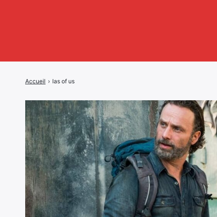
Accueil
›
las of us