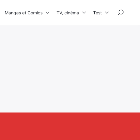
×
Mangas et Comics
TV, cinéma
Test