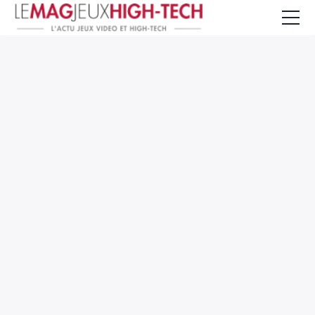
Jeux Vidéo
PC et Hardware
Smartphone et Tablettes
High-Tech
Mangas et Comics
TV, cinéma
Test