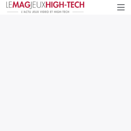
Jeux Vidéo
PC et Hardware
Smartphone et Tablettes
High-Tech
Mangas et Comics
TV, cinéma
Test