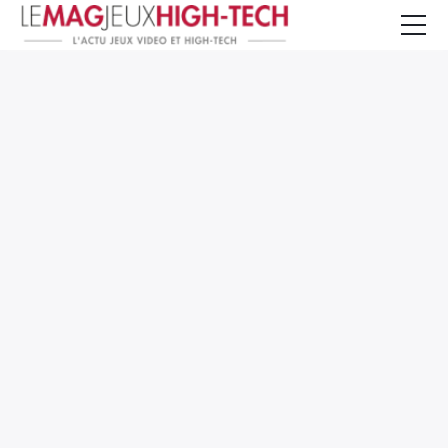
Jeux Vidéo
PC et Hardware
Smartphone et Tablettes
High-Tech
Mangas et Comics
TV, cinéma
Test