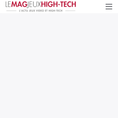
Jeux Vidéo
PC et Hardware
Smartphone et Tablettes
High-Tech
Mangas et Comics
TV, cinéma
Test