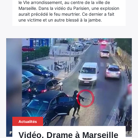
le VIe arrondissement, au centre de la ville de
Marseille. Dans la vidéo du Parisien, une explosion
aurait précédé le feu meurtrier. Ce dernier a fait
une victime et un autre blessé à la jambe.
×
Rechercher
Actualités
:
Vidéo. Drame à Marseille