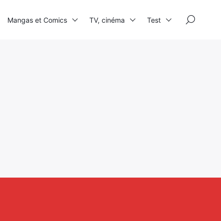
×
Mangas et Comics
TV, cinéma
Test