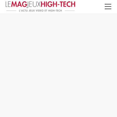
Jeux Vidéo
PC et Hardware
Smartphone et Tablettes
High-Tech
Mangas et Comics
TV, cinéma
Test