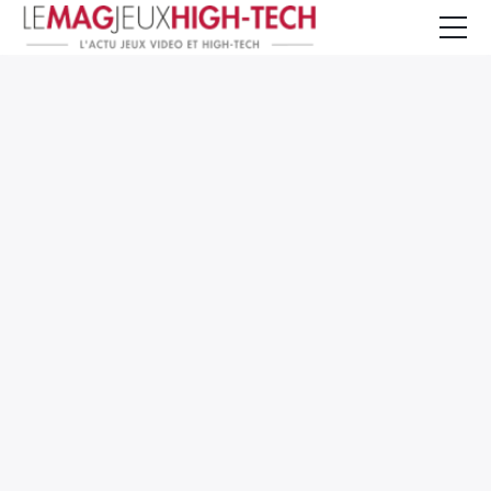
Jeux Vidéo
PC et Hardware
Smartphone et Tablettes
High-Tech
Mangas et Comics
TV, cinéma
Test