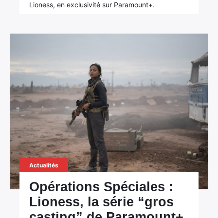
Lioness, en exclusivité sur Paramount+.
×
Rechercher
Actualités
:
Opérations Spéciales :
Lioness, la série “gros
casting” de Paramount+