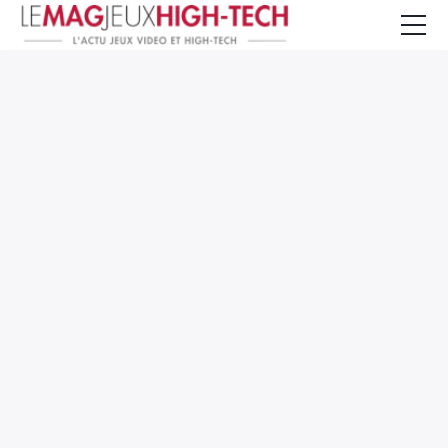
Jeux Vidéo
PC et Hardware
Smartphone et Tablettes
High-Tech
Mangas et Comics
TV, cinéma
Test