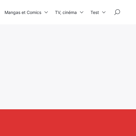
×
Mangas et Comics
TV, cinéma
Test