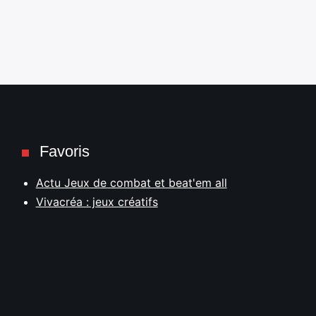
Favoris
Actu Jeux de combat et beat'em all
Vivacréa : jeux créatifs