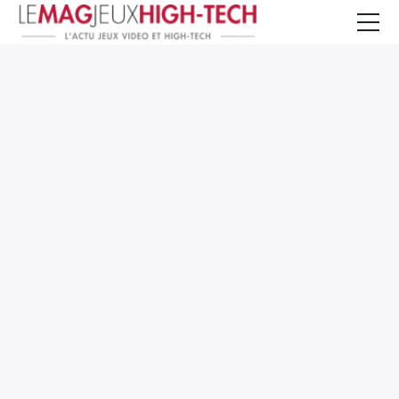
Jeux Vidéo
PC et Hardware
Smartphone et Tablettes
High-Tech
Mangas et Comics
TV, cinéma
Test