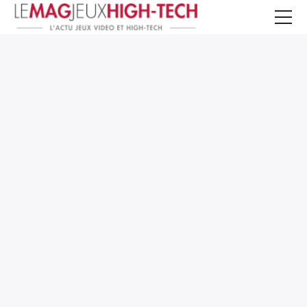
Jeux Vidéo
PC et Hardware
Smartphone et Tablettes
High-Tech
Mangas et Comics
TV, cinéma
Test