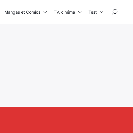
×
Mangas et Comics
TV, cinéma
Test