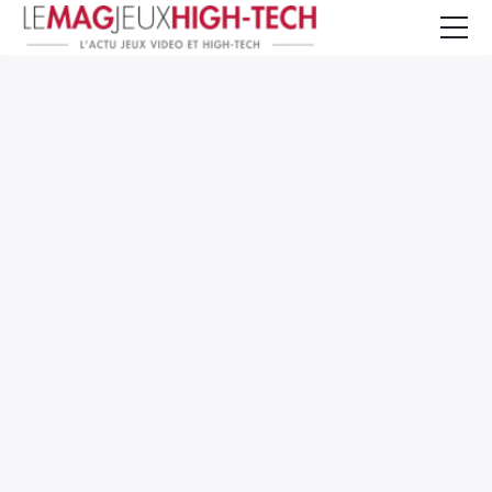
Jeux Vidéo
PC et Hardware
Smartphone et Tablettes
High-Tech
Mangas et Comics
TV, cinéma
Test