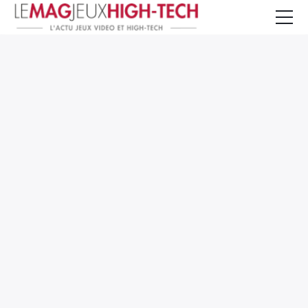
Jeux Vidéo
PC et Hardware
Smartphone et Tablettes
High-Tech
Mangas et Comics
TV, cinéma
Test