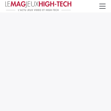
Jeux Vidéo
PC et Hardware
Smartphone et Tablettes
High-Tech
Mangas et Comics
TV, cinéma
Test