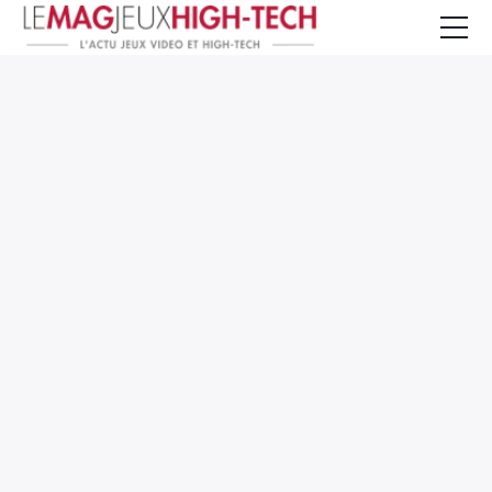
Jeux Vidéo
PC et Hardware
Smartphone et Tablettes
High-Tech
Mangas et Comics
TV, cinéma
Test