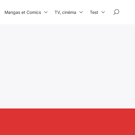
×
Mangas et Comics
TV, cinéma
Test