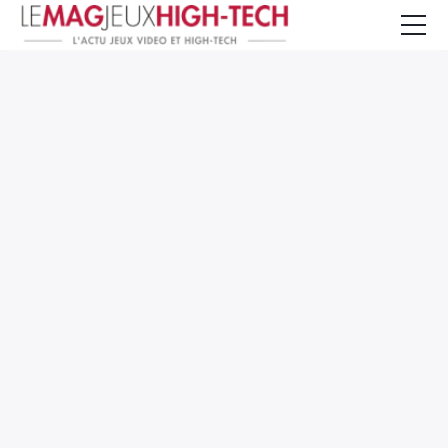
Jeux Vidéo
PC et Hardware
Smartphone et Tablettes
High-Tech
Mangas et Comics
TV, cinéma
Test