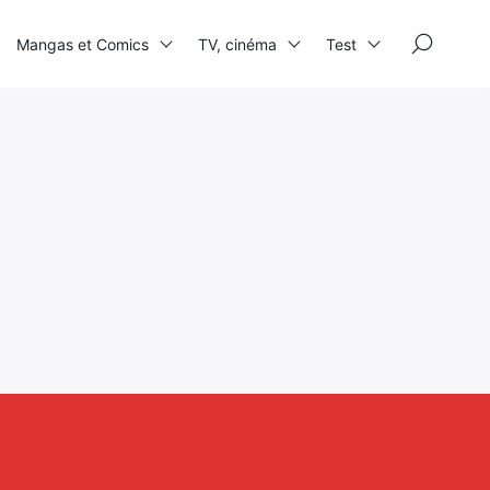
×
Mangas et Comics
TV, cinéma
Test