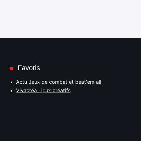
Favoris
Actu Jeux de combat et beat'em all
Vivacréa : jeux créatifs