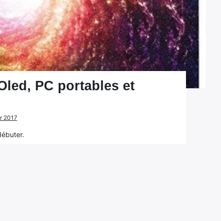
Oled, PC portables et
er 2017
débuter.