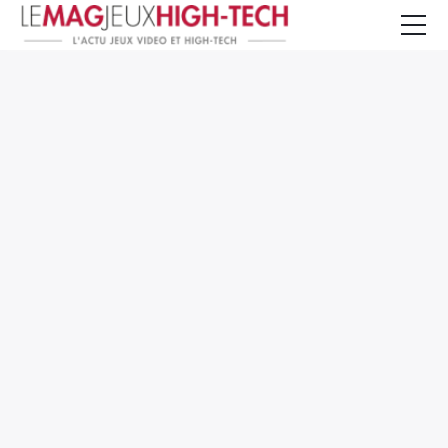
Jeux Vidéo
PC et Hardware
Smartphone et Tablettes
High-Tech
Mangas et Comics
TV, cinéma
Test