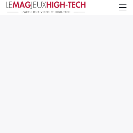
Jeux Vidéo
PC et Hardware
Smartphone et Tablettes
High-Tech
Mangas et Comics
TV, cinéma
Test