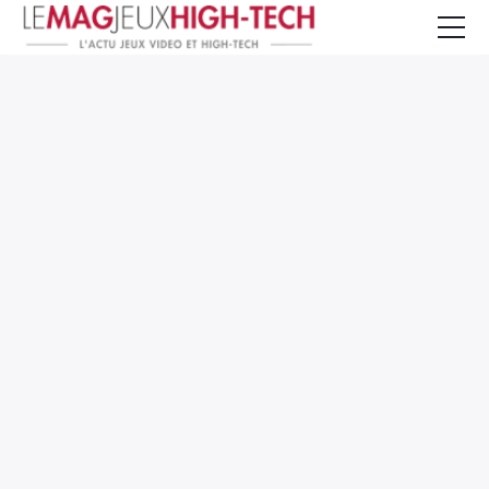
Jeux Vidéo
PC et Hardware
Smartphone et Tablettes
High-Tech
Mangas et Comics
TV, cinéma
Test