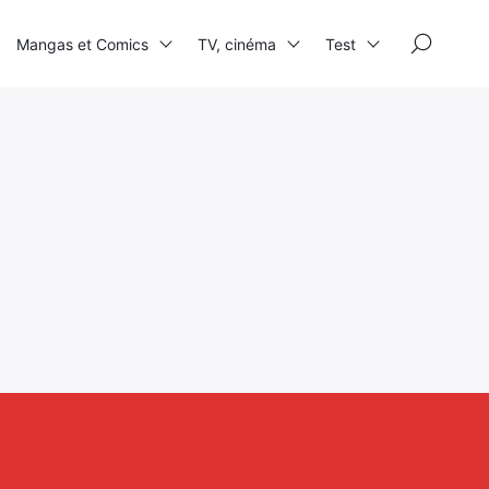
×
Mangas et Comics
TV, cinéma
Test