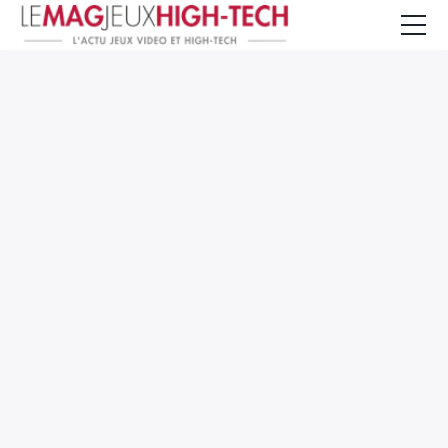
Jeux Vidéo
PC et Hardware
Smartphone et Tablettes
High-Tech
Mangas et Comics
TV, cinéma
Test