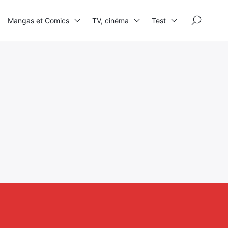
×
Mangas et Comics
TV, cinéma
Test