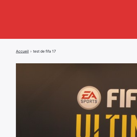
Accueil
›
test de fifa 17