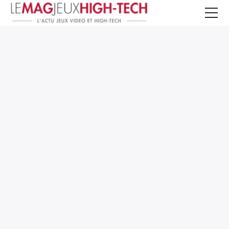
Jeux Vidéo
PC et Hardware
Smartphone et Tablettes
High-Tech
Mangas et Comics
TV, cinéma
Test