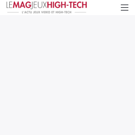
Jeux Vidéo
PC et Hardware
Smartphone et Tablettes
High-Tech
Mangas et Comics
TV, cinéma
Test