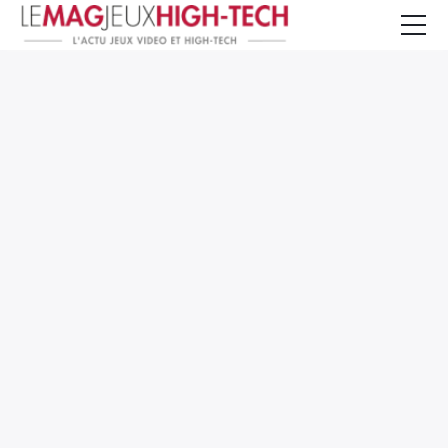
Jeux Vidéo
PC et Hardware
Smartphone et Tablettes
High-Tech
Mangas et Comics
TV, cinéma
Test