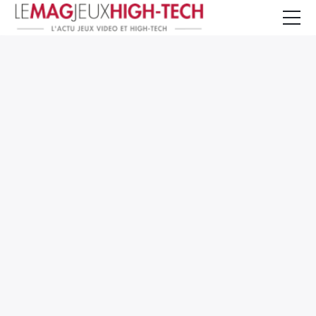
Jeux Vidéo
PC et Hardware
Smartphone et Tablettes
High-Tech
Mangas et Comics
TV, cinéma
Test