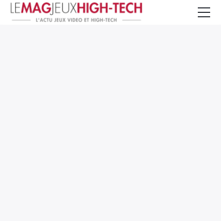
Jeux Vidéo
PC et Hardware
Smartphone et Tablettes
High-Tech
Mangas et Comics
TV, cinéma
Test