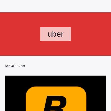
uber
Accueil
›
uber