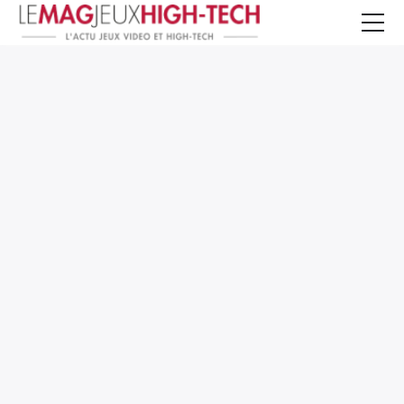
Jeux Vidéo
PC et Hardware
Smartphone et Tablettes
High-Tech
Mangas et Comics
TV, cinéma
Test