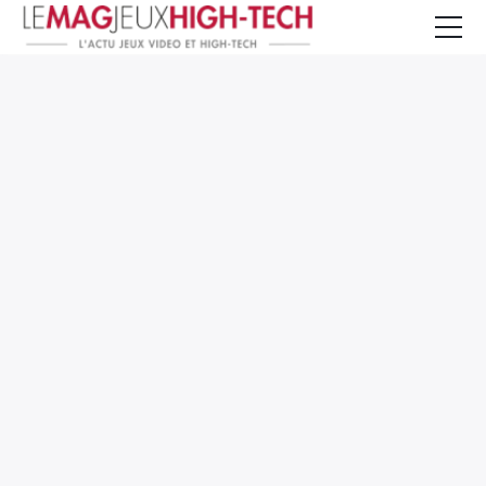
Jeux Vidéo
PC et Hardware
Smartphone et Tablettes
High-Tech
Mangas et Comics
TV, cinéma
Test