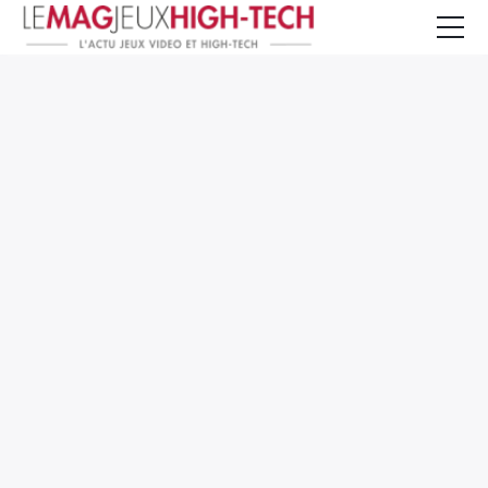
Jeux Vidéo
PC et Hardware
Smartphone et Tablettes
High-Tech
Mangas et Comics
TV, cinéma
Test