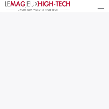
Jeux Vidéo
PC et Hardware
Smartphone et Tablettes
High-Tech
Mangas et Comics
TV, cinéma
Test