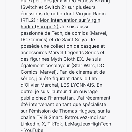
qu'expert des jeux vidéo Fitness Boxing
(Switch et Switch 2) sur plusieurs
émissions de radio dont Virging Radio
(RTL2) :
Mon intervention sur Virgin
Radio (Europe 2)
Je suis aussi
passionné de Tech, de comics (Marvel,
DC Comics) et de Saint Seiya. Je
possède une collection de casques et
accessoires Marvel Legends Series et
des figurines Myth Cloth EX. Je suis
également cosplayeur (Star Wars, DC
Comics, Marvel). Fan de cinéma et de
séries, j'ai été figurant dans le film
d'Olivier Marchal, LES LYONNAIS. En
outre, je suis l'auteur d'un ouvrage
publié chez l'Harmattan. J'ai récemment
été intervenant en tant que spécialiste
sur l'émission de Thomas Hugues, sur la
chaîne TV B Smart. Retrouvez-moi sur
LinkedIn
,
X
,
TikTok
,
LeMagJeuxHighTech
- YouTube