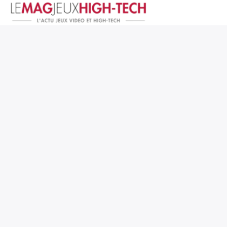
Jeux Vidéo
PC et Hardware
Smartphone et Tablettes
High-Tech
Mangas et Comics
TV, cinéma
Test