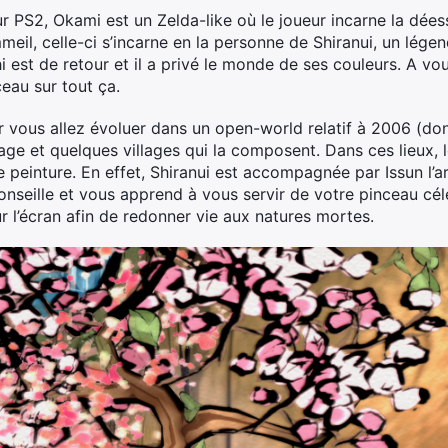
r PS2, Okami est un Zelda-like où le joueur incarne la dée
eil, celle-ci s’incarne en la personne de Shiranui, un légend
est de retour et il a privé le monde de ses couleurs. A vou
eau sur tout ça.
r vous allez évoluer dans un open-world relatif à 2006 (d
e et quelques villages qui la composent. Dans ces lieux, le
 peinture. En effet, Shiranui est accompagnée par Issun l’ar
onseille et vous apprend à vous servir de votre pinceau céle
r l’écran afin de redonner vie aux natures mortes.