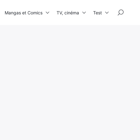
×
Mangas et Comics
TV, cinéma
Test