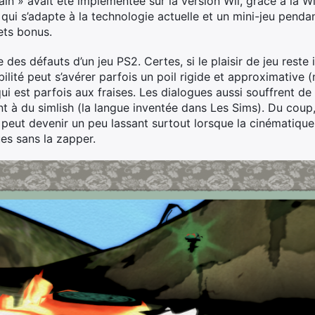
main » avait été implémentée sur la version Wii, grâce à la 
n qui s’adapte à la technologie actuelle et un mini-jeu pen
ets bonus.
des défauts d’un jeu PS2. Certes, si le plaisir de jeu reste i
ilité peut s’avérer parfois un poil rigide et approximativ
 est parfois aux fraises. Les dialogues aussi souffrent de 
t à du simlish (la langue inventée dans Les Sims). Du coup
ut devenir un peu lassant surtout lorsque la cinématique s’
ues sans la zapper.