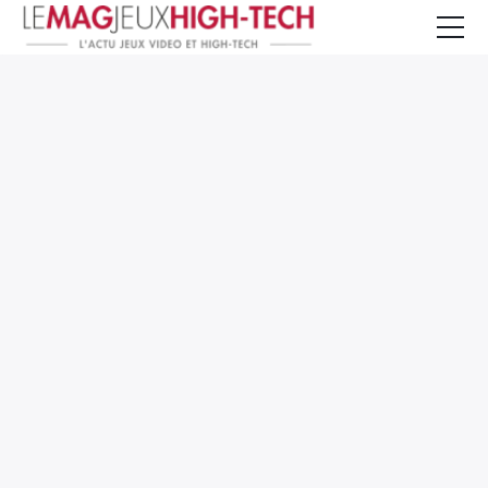
Jeux Vidéo
PC et Hardware
Smartphone et Tablettes
High-Tech
Mangas et Comics
TV, cinéma
Test