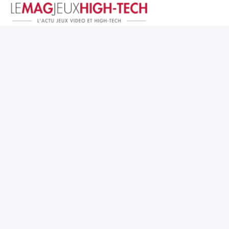
Jeux Vidéo
PC et Hardware
Smartphone et Tablettes
High-Tech
Mangas et Comics
TV, cinéma
Test