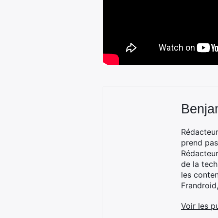
Benja
Rédacteur
prend pas
Rédacteur
de la tec
les conte
Frandroid
Voir les p