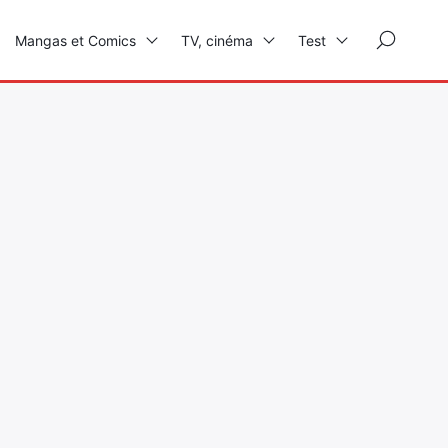
×
Mangas et Comics
TV, cinéma
Test