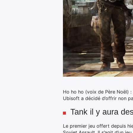
Ho ho ho (voix de Père Noël) : c
Ubisoft a décidé d’offrir
non pa
Tank il y aura des
Le premier jeu offert depuis hi
Soviet Assault. Il s’agit d’un j