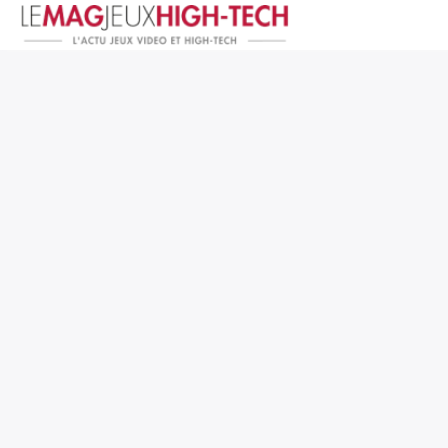
Jeux Vidéo
PC et Hardware
Smartphone et Tablettes
High-Tech
Mangas et Comics
TV, cinéma
Test