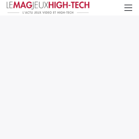
Jeux Vidéo
PC et Hardware
Smartphone et Tablettes
High-Tech
Mangas et Comics
TV, cinéma
Test