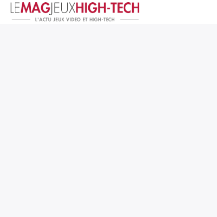
Jeux Vidéo
PC et Hardware
Smartphone et Tablettes
High-Tech
Mangas et Comics
TV, cinéma
Test