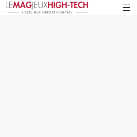
Jeux Vidéo
PC et Hardware
Smartphone et Tablettes
High-Tech
Mangas et Comics
TV, cinéma
Test